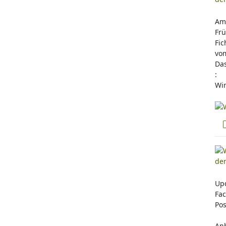
Am 
Frü
Fic
vo
Das
:
Wir
Up
Fac
Pos
Anb