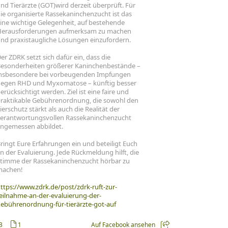
nd Tierärzte (GOT)wird derzeit überprüft. Für
ie organisierte Rassekaninchenzucht ist das
ine wichtige Gelegenheit, auf bestehende
erausforderungen aufmerksam zu machen
nd praxistaugliche Lösungen einzufordern.
er ZDRK setzt sich dafür ein, dass die
esonderheiten größerer Kaninchenbestände –
nsbesondere bei vorbeugenden Impfungen
egen RHD und Myxomatose – künftig besser
erücksichtigt werden. Ziel ist eine faire und
raktikable Gebührenordnung, die sowohl den
ierschutz stärkt als auch die Realität der
erantwortungsvollen Rassekaninchenzucht
ngemessen abbildet.
ringt Eure Erfahrungen ein und beteiligt Euch
n der Evaluierung. Jede Rückmeldung hilft, die
timme der Rassekaninchenzucht hörbar zu
machen!
ttps://www.zdrk.de/post/zdrk-ruft-zur-
eilnahme-an-der-evaluierung-der-
ebührenordnung-für-tierärzte-got-auf
3
1
Auf Facebook ansehen