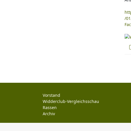
ht
/01
Fa
Vorstand
Widderclub-Vergleichsschau
Rassen
Archiv