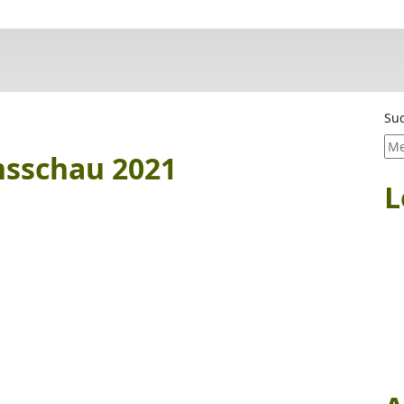
Su
hsschau 2021
L