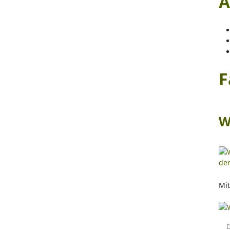
A
F
W
Mi
D