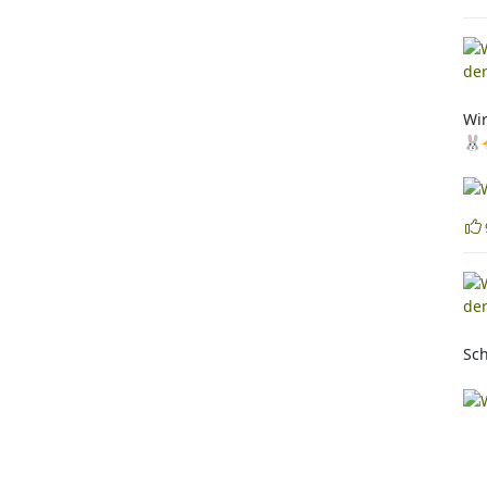
Wir
🐰
Sc