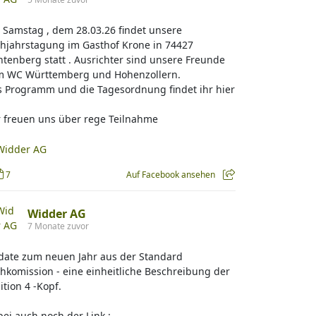
Samstag , dem 28.03.26 findet unsere
hjahrstagung im Gasthof Krone in 74427
htenberg statt . Ausrichter sind unsere Freunde
m WC Württemberg und Hohenzollern.
 Programm und die Tagesordnung findet ihr hier
 freuen uns über rege Teilnahme
7
Auf Facebook ansehen
Widder AG
7 Monate zuvor
date zum neuen Jahr aus der Standard
hkomission - eine einheitliche Beschreibung der
ition 4 -Kopf.
ei auch noch der Link :