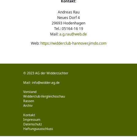
Kontakt:
Andreas Rau
Neues Dorf 4
29693 Hodenhagen
Tel.: 05164-16 19
Mail:
a.g.rau@web.de
Web:
https://widderclub-hannover.jimdo.com
© 2023 AG der Widderzüchter
Mail:
info@widder-ag.de
Vorstand
Widderclub-Vergleichsschau
Rassen
Archiv
Kontakt
Impressum
Datenschutz
Haftungsausschluss